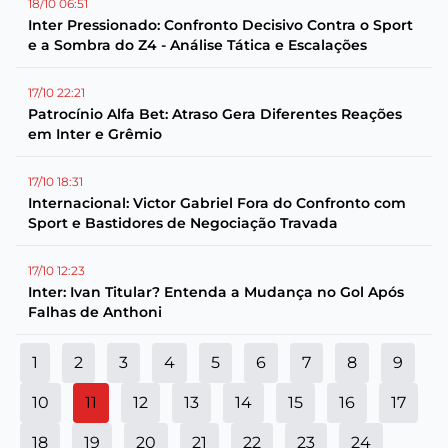
18/10 06:51
Inter Pressionado: Confronto Decisivo Contra o Sport
e a Sombra do Z4 - Análise Tática e Escalações
17/10 22:21
Patrocínio Alfa Bet: Atraso Gera Diferentes Reações
em Inter e Grêmio
17/10 18:31
Internacional: Victor Gabriel Fora do Confronto com
Sport e Bastidores de Negociação Travada
17/10 12:23
Inter: Ivan Titular? Entenda a Mudança no Gol Após
Falhas de Anthoni
1
2
3
4
5
6
7
8
9
10
11
12
13
14
15
16
17
18
19
20
21
22
23
24