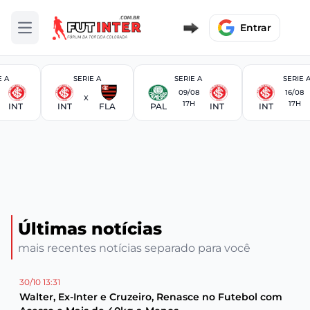
Entrar
Abrir menu
E A
SERIE A
SERIE A
SERIE 
09/08
16/08
X
17H
17H
INT
INT
FLA
PAL
INT
INT
Últimas notícias
mais recentes notícias separado para você
30/10 13:31
Walter, Ex-Inter e Cruzeiro, Renasce no Futebol com