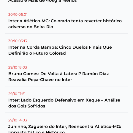
Acesso e Mais de 40kg a Menos
30/10 06:01
Inter x Atlético-MG: Colorado tenta reverter histórico
adverso no Beira-Rio
30/10 05:13
Inter na Corda Bamba: Cinco Duelos Finais Que
Definirão o Futuro Colorad
29/10 18:03
Bruno Gomes: De Volta à Lateral? Ramón Díaz
Reavalia Peça-Chave no Inter
29/10 17:51
Inter: Lado Esquerdo Defensivo em Xeque – Análise
dos Gols Sofridos
29/10 14:03
Juninho, Zagueiro do Inter, Reencontra Atlético-MG:
Impacto Tático e Histórico