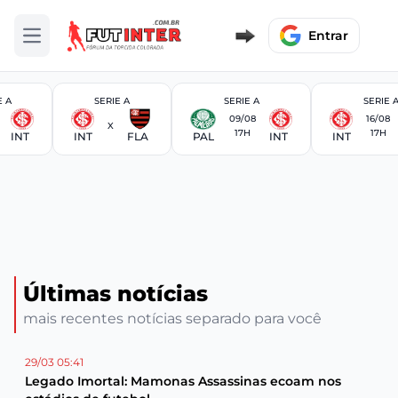
Entrar
Abrir menu
E A
SERIE A
SERIE A
SERIE 
09/08
16/08
X
17H
17H
INT
INT
FLA
PAL
INT
INT
Últimas notícias
mais recentes notícias separado para você
29/03 05:41
Legado Imortal: Mamonas Assassinas ecoam nos