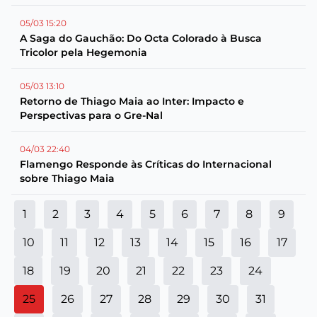
05/03 15:20
A Saga do Gauchão: Do Octa Colorado à Busca
Tricolor pela Hegemonia
05/03 13:10
Retorno de Thiago Maia ao Inter: Impacto e
Perspectivas para o Gre-Nal
04/03 22:40
Flamengo Responde às Críticas do Internacional
sobre Thiago Maia
1
2
3
4
5
6
7
8
9
10
11
12
13
14
15
16
17
18
19
20
21
22
23
24
25
26
27
28
29
30
31