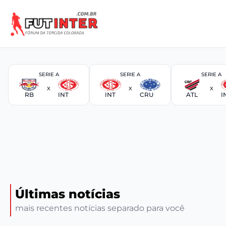
SERIE A
SERIE A
SERIE A
X
X
X
RB
INT
INT
CRU
ATL
I
Últimas notícias
mais recentes notícias separado para você