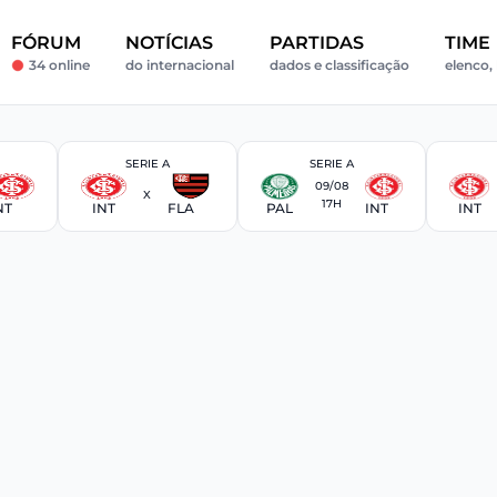
FÓRUM
NOTÍCIAS
PARTIDAS
TIME
34 online
do internacional
dados e classificação
elenco, 
SERIE A
SERIE A
09/08
X
17H
NT
INT
FLA
PAL
INT
INT