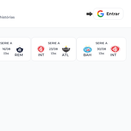
Entrar
histórias
SERIE A
SERIE A
SERIE A
16/08
23/08
30/08
17H
17H
17H
REM
INT
ATL
BAH
INT