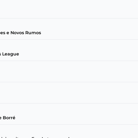
ões e Novos Rumos
ns League
e Borré