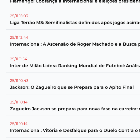
Flamengo: Cobrança a Internacional e eleições presiden
25/11 15:03
Liga Terrão MS: Semifinalistas definidos após jogos acir
25/11 13:44
Internacional: A Ascensão de Roger Machado e a Busca p
25/11 11:54
Inter de Milão Lidera Ranking Mundial de Futebol: Análi
25/11 10:43
Jackson: O Zagueiro que se Prepara para o Apito Final
25/11 10:14
Zagueiro Jackson se prepara para nova fase na carreira
25/11 10:14
Internacional: Vitória e Desfalque para o Duelo Contra 