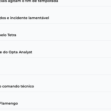
ciais agitam o fim de temporada
rados e incidente lamentável
elo Tetra
se do Opta Analyst
: o comando técnico
o Flamengo