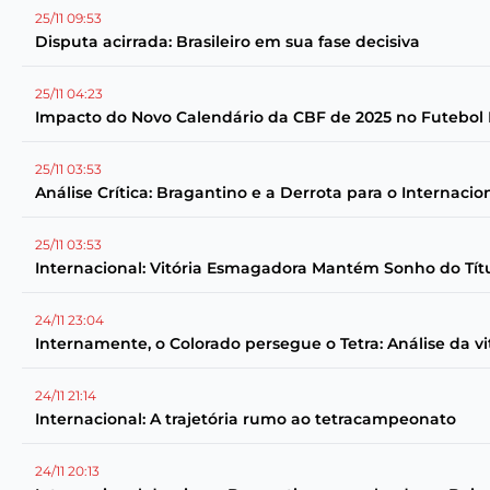
25/11 09:53
Disputa acirrada: Brasileiro em sua fase decisiva
25/11 04:23
Impacto do Novo Calendário da CBF de 2025 no Futebol B
25/11 03:53
Análise Crítica: Bragantino e a Derrota para o Internacio
25/11 03:53
Internacional: Vitória Esmagadora Mantém Sonho do Títu
24/11 23:04
Internamente, o Colorado persegue o Tetra: Análise da vi
24/11 21:14
Internacional: A trajetória rumo ao tetracampeonato
24/11 20:13