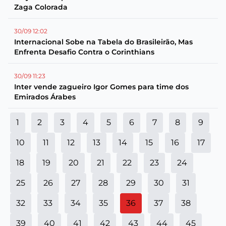
Zaga Colorada
30/09 12:02
Internacional Sobe na Tabela do Brasileirão, Mas
Enfrenta Desafio Contra o Corinthians
30/09 11:23
Inter vende zagueiro Igor Gomes para time dos
Emirados Árabes
1
2
3
4
5
6
7
8
9
10
11
12
13
14
15
16
17
18
19
20
21
22
23
24
25
26
27
28
29
30
31
32
33
34
35
36
37
38
39
40
41
42
43
44
45