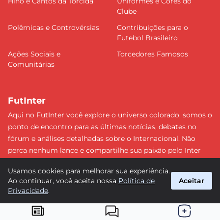
Hino e Cantos da Torcida
Uniformes e Cores do
Clube
Polêmicas e Controvérsias
Contribuições para o
Futebol Brasileiro
Ações Sociais e
Torcedores Famosos
Comunitárias
FutInter
Aqui no FutInter você explore o universo colorado, somos o
ponto de encontro para as últimas notícias, debates no
fórum e análises detalhadas sobre o Internacional. Não
perca nenhum lance e compartilhe sua paixão pelo Inter
com uma comunidade dedicada. Junte-se a nós e faça
Usamos cookies para melhorar sua experiência.
parte dessa jornada emocionante rumo às vitórias!
Ao continuar, você aceita nossa
Política de
Aceitar
#Internacional #FutInter
Privacidade
.
suporte@futinter.com.br
© 2026 FutInter. Todos os direitos reservados.