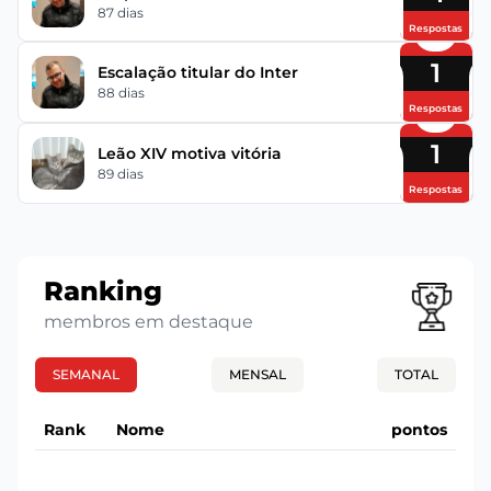
87 dias
Respostas
1
Escalação titular do Inter
88 dias
Respostas
1
Leão XIV motiva vitória
89 dias
Respostas
Ranking
membros em destaque
SEMANAL
MENSAL
TOTAL
Rank
Nome
pontos