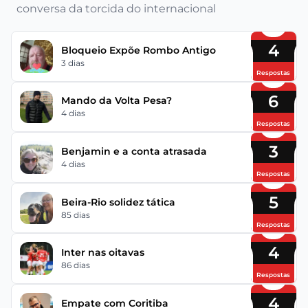
conversa da torcida do internacional
4
Bloqueio Expõe Rombo Antigo
3 dias
Respostas
6
Mando da Volta Pesa?
4 dias
Respostas
3
Benjamin e a conta atrasada
4 dias
Respostas
5
Beira-Rio solidez tática
85 dias
Respostas
4
Inter nas oitavas
86 dias
Respostas
4
Empate com Coritiba