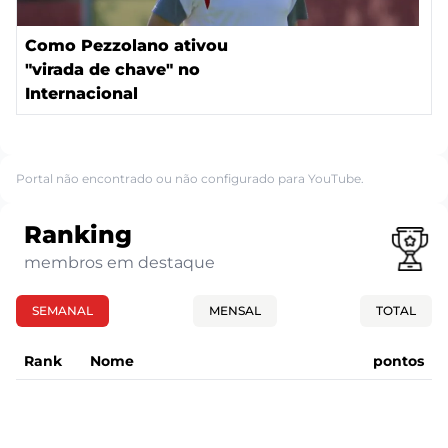
Como Pezzolano ativou
"virada de chave" no
Internacional
Portal não encontrado ou não configurado para YouTube.
Ranking
membros em destaque
SEMANAL
MENSAL
TOTAL
Rank
Nome
pontos