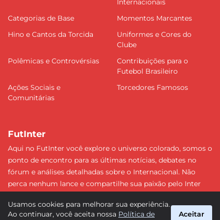
Internacionais
Categorias de Base
Momentos Marcantes
Hino e Cantos da Torcida
Uniformes e Cores do
Clube
Polêmicas e Controvérsias
Contribuições para o
Futebol Brasileiro
Ações Sociais e
Torcedores Famosos
Comunitárias
FutInter
Aqui no FutInter você explore o universo colorado, somos o
ponto de encontro para as últimas notícias, debates no
fórum e análises detalhadas sobre o Internacional. Não
perca nenhum lance e compartilhe sua paixão pelo Inter
com uma comunidade dedicada. Junte-se a nós e faça
Usamos cookies para melhorar sua experiência.
parte dessa jornada emocionante rumo às vitórias!
Ao continuar, você aceita nossa
Política de
Aceitar
#Internacional #FutInter