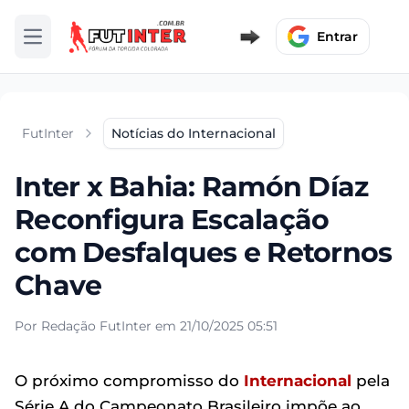
Entrar
Abrir menu
FutInter
Notícias do Internacional
Inter x Bahia: Ramón Díaz
Reconfigura Escalação
com Desfalques e Retornos
Chave
Por Redação FutInter em 21/10/2025 05:51
O próximo compromisso do
Internacional
pela
Série A do Campeonato Brasileiro impõe ao