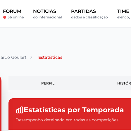
FÓRUM
NOTÍCIAS
PARTIDAS
TIME
36 online
do internacional
dados e classificação
elenco, 
cardo Goulart
Estatísticas
PERFIL
HISTÓR
Estatísticas por Temporada
Desempenho detalhado em todas as competições