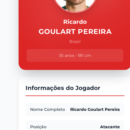
Ricardo
GOULART PEREIRA
Brazil
35 anos • 181 cm
Informações do Jogador
Nome Completo
Ricardo Goulart Pereira
Posição
Atacante