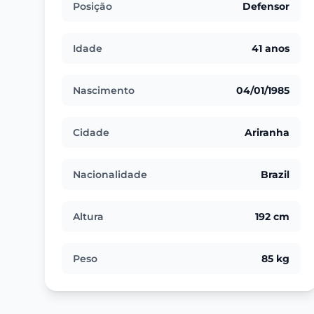
Posição
Defensor
Idade
41 anos
Nascimento
04/01/1985
Cidade
Ariranha
Nacionalidade
Brazil
Altura
192 cm
Peso
85 kg