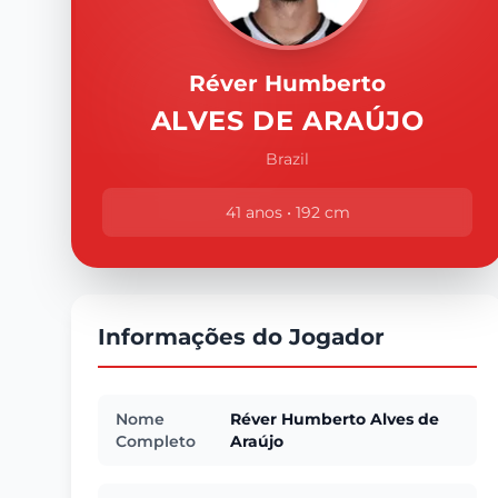
Réver Humberto
ALVES DE ARAÚJO
Brazil
41 anos • 192 cm
Informações do Jogador
Nome
Réver Humberto Alves de
Completo
Araújo