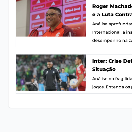
Roger Machado:
e a Luta Cont
Análise aprofunda
Internacional, a in
desempenho na zo
Inter: Crise De
Situação
Análise da fragilid
jogos. Entenda os 