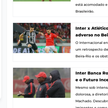
está acomodado e 
Brasileirão.
Inter x Atlétic
adverso no Bei
O Internacional e
um retrospecto des
Beira-Rio e os obst
Inter Banca Ro
e o Futuro Inc
Mesmo sob intensa
dolorosa, a direto
Machado. Descubra 
iminentes e como o