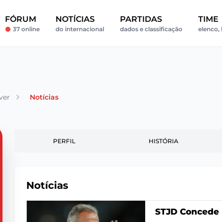
FÓRUM
NOTÍCIAS
PARTIDAS
TIME
37 online
do internacional
dados e classificação
elenco, 
ver
Notícias
PERFIL
HISTÓRIA
Notícias
STJD Concede E