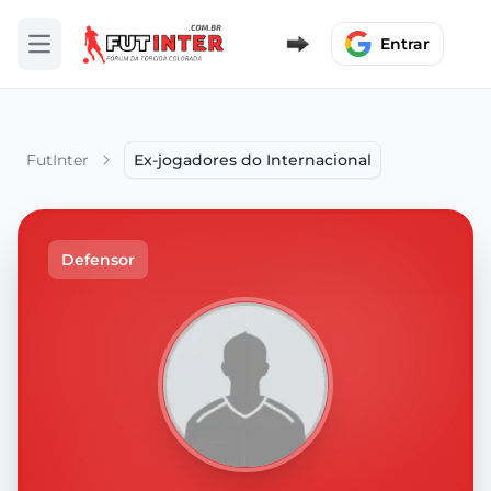
Entrar
Abrir menu
FutInter
Ex-jogadores do Internacional
Defensor