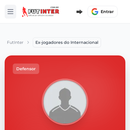
Entrar
Abrir menu
FutInter
Ex-jogadores do Internacional
Defensor