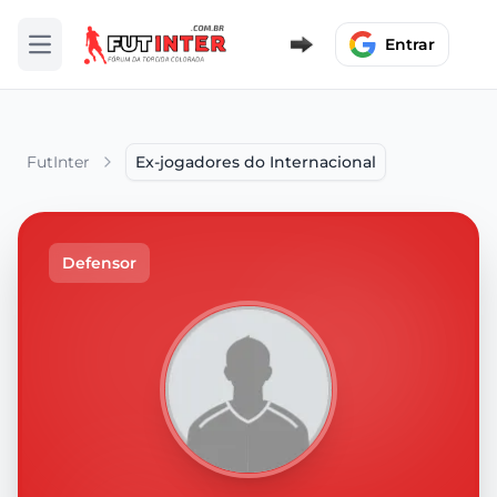
Entrar
Abrir menu
FutInter
Ex-jogadores do Internacional
Defensor