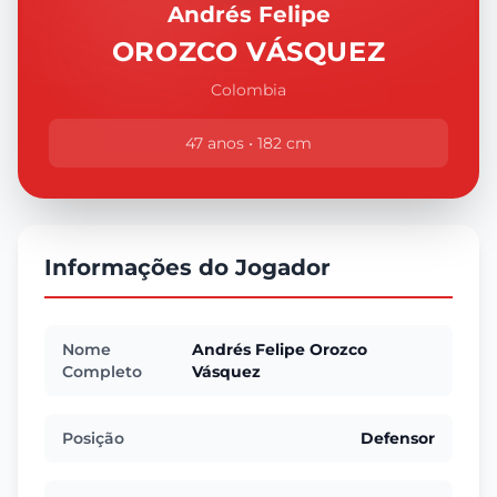
Andrés Felipe
OROZCO VÁSQUEZ
Colombia
47 anos • 182 cm
Informações do Jogador
Nome
Andrés Felipe Orozco
Completo
Vásquez
Posição
Defensor