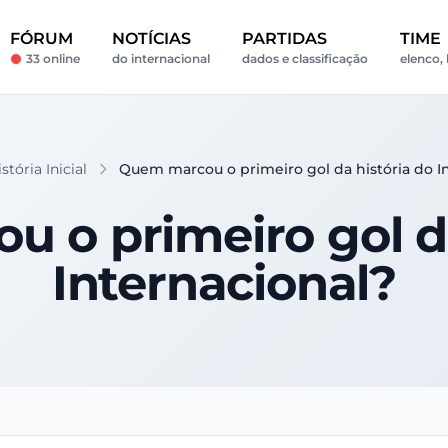
FÓRUM
NOTÍCIAS
PARTIDAS
TIME
33 online
do internacional
dados e classificação
elenco, 
tória Inicial
Quem marcou o primeiro gol da história do I
 o primeiro gol da
Internacional?