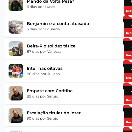
Mando da Volta Pesa?
6 dias
por Lucas
Res
Benjamin e a conta atrasada
5 dias
por Eduarda
Res
Beira-Rio solidez tática
87 dias
por Vanessa
Res
Inter nas oitavas
88 dias
por Juliana
Res
Empate com Coritiba
89 dias
por Sérgio
Res
Escalação titular do Inter
90 dias
por Sérgio
Res