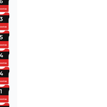
6
postas
3
postas
5
postas
4
postas
4
postas
1
postas