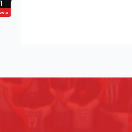
1
postas