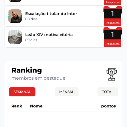
Respostas
1
Escalação titular do Inter
88 dias
Respostas
1
Leão XIV motiva vitória
89 dias
Respostas
Ranking
membros em destaque
SEMANAL
MENSAL
TOTAL
Rank
Nome
pontos