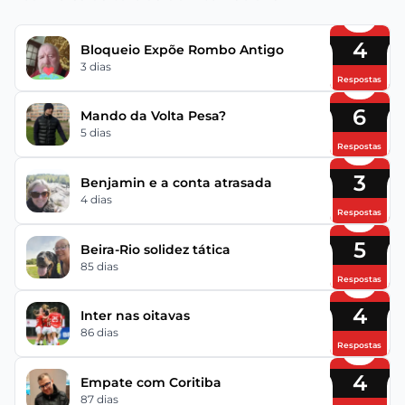
4
Bloqueio Expõe Rombo Antigo
3 dias
Respostas
6
Mando da Volta Pesa?
5 dias
Respostas
3
Benjamin e a conta atrasada
4 dias
Respostas
5
Beira-Rio solidez tática
85 dias
Respostas
4
Inter nas oitavas
86 dias
Respostas
4
Empate com Coritiba
87 dias