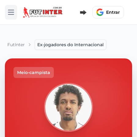
Entrar
Abrir menu
FutInter
Ex-jogadores do Internacional
Meio-campista