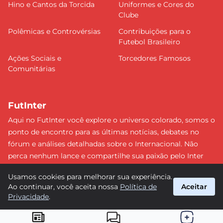
Hino e Cantos da Torcida
Uniformes e Cores do
Clube
Polêmicas e Controvérsias
Contribuições para o
Futebol Brasileiro
Ações Sociais e
Torcedores Famosos
Comunitárias
FutInter
Aqui no FutInter você explore o universo colorado, somos o
ponto de encontro para as últimas notícias, debates no
fórum e análises detalhadas sobre o Internacional. Não
perca nenhum lance e compartilhe sua paixão pelo Inter
com uma comunidade dedicada. Junte-se a nós e faça
Usamos cookies para melhorar sua experiência.
parte dessa jornada emocionante rumo às vitórias!
Ao continuar, você aceita nossa
Política de
Aceitar
#Internacional #FutInter
Privacidade
.
suporte@futinter.com.br