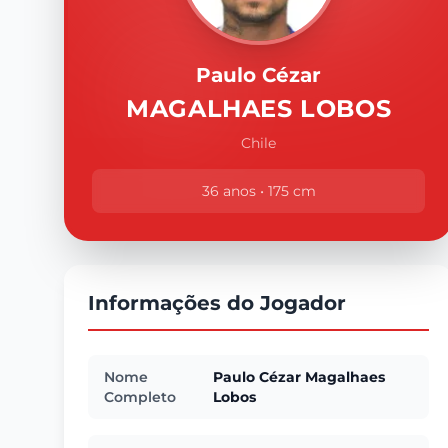
Paulo Cézar
MAGALHAES LOBOS
Chile
36 anos • 175 cm
Informações do Jogador
Nome
Paulo Cézar Magalhaes
Completo
Lobos