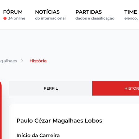
FÓRUM
NOTÍCIAS
PARTIDAS
TIME
34 online
do internacional
dados e classificação
elenco, 
galhaes
História
PERFIL
HISTÓR
Paulo Cézar Magalhaes Lobos
Início da Carreira