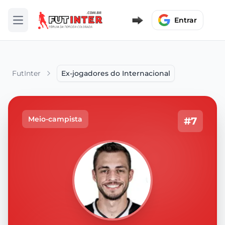
Entrar
Abrir menu
FutInter
Ex-jogadores do Internacional
Meio-campista
#7