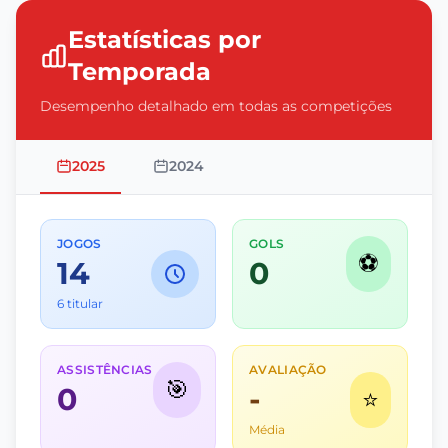
Estatísticas por
Temporada
Desempenho detalhado em todas as competições
2025
2024
JOGOS
GOLS
⚽
14
0
6 titular
ASSISTÊNCIAS
AVALIAÇÃO
🎯
0
-
⭐
Média