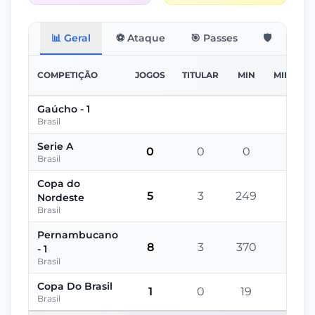
📊 Geral
⚽ Ataque
🎯 Passes
🛡️ Defesa
COMPETIÇÃO
JOGOS
TITULAR
MIN
MIN/JOG
Gaúcho - 1
-
Brasil
Serie A
0
0
0
-
Brasil
Copa do
5
3
249
50
Nordeste
Brasil
Pernambucano
8
3
370
46
- 1
Brasil
Copa Do Brasil
1
0
19
19
Brasil