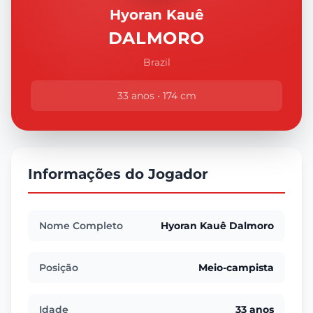
Hyoran Kauê
DALMORO
Brazil
33 anos • 174 cm
Informações do Jogador
Nome Completo
Hyoran Kauê Dalmoro
Posição
Meio-campista
Idade
33 anos