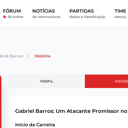
FÓRUM
NOTÍCIAS
PARTIDAS
TIME
38 online
do internacional
dados e classificação
elenco, 
briel Barros
História
PERFIL
HISTÓR
Gabriel Barros: Um Atacante Promissor no
Início da Carreira