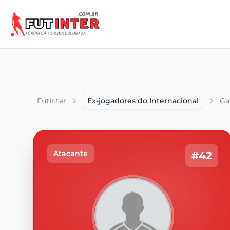
FutInter
Ex-jogadores do Internacional
Ga
Atacante
#42