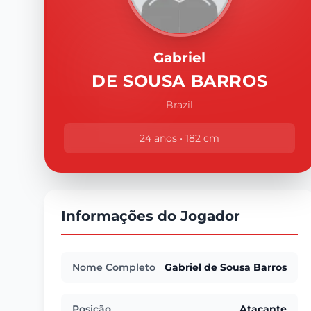
Gabriel
DE SOUSA BARROS
Brazil
24 anos • 182 cm
Informações do Jogador
Nome Completo
Gabriel de Sousa Barros
Posição
Atacante