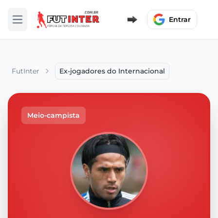
Entrar
Abrir menu
FutInter
Ex-jogadores do Internacional
Meio-campista