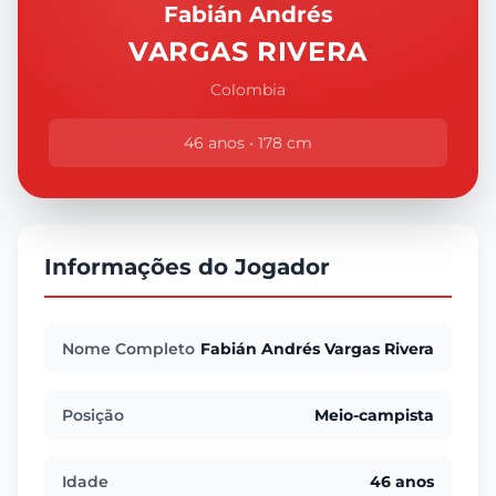
Fabián Andrés
VARGAS RIVERA
Colombia
46 anos • 178 cm
Informações do Jogador
Nome Completo
Fabián Andrés Vargas Rivera
Posição
Meio-campista
Idade
46 anos