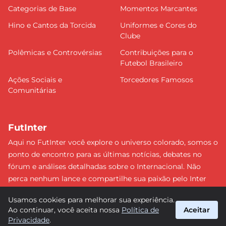
Categorias de Base
Momentos Marcantes
Hino e Cantos da Torcida
Uniformes e Cores do
Clube
Polêmicas e Controvérsias
Contribuições para o
Futebol Brasileiro
Ações Sociais e
Torcedores Famosos
Comunitárias
FutInter
Aqui no FutInter você explore o universo colorado, somos o
ponto de encontro para as últimas notícias, debates no
fórum e análises detalhadas sobre o Internacional. Não
perca nenhum lance e compartilhe sua paixão pelo Inter
com uma comunidade dedicada. Junte-se a nós e faça
Usamos cookies para melhorar sua experiência.
parte dessa jornada emocionante rumo às vitórias!
Ao continuar, você aceita nossa
Política de
Aceitar
#Internacional #FutInter
Privacidade
.