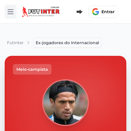
Entrar
Abrir menu
FutInter
Ex-jogadores do Internacional
Meio-campista