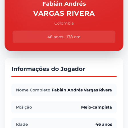
Fabián Andrés
VARGAS RIVERA
Colombia
46 anos • 178 cm
Informações do Jogador
Nome Completo
Fabián Andrés Vargas Rivera
Posição
Meio-campista
Idade
46 anos