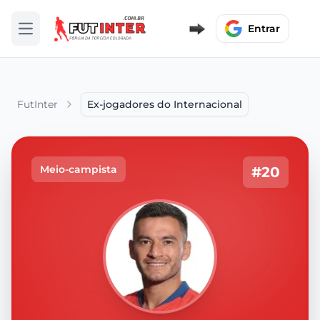
Entrar
Abrir menu
FutInter
Ex-jogadores do Internacional
Meio-campista
#20