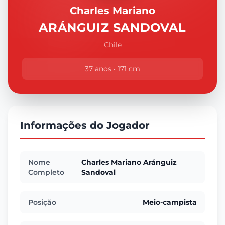
Charles Mariano
ARÁNGUIZ SANDOVAL
Chile
37 anos • 171 cm
Informações do Jogador
Nome
Charles Mariano Aránguiz
Completo
Sandoval
Posição
Meio-campista