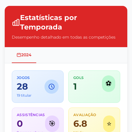
Estatísticas por
Temporada
Desempenho detalhado em todas as competições
2024
JOGOS
GOLS
⚽
28
1
19 titular
ASSISTÊNCIAS
AVALIAÇÃO
0
6.8
🎯
⭐