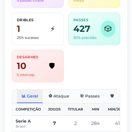
9 passes-chave
Média
DRIBLES
PASSES
1
427
⚡
🎲
25% sucesso
30% precisão
DESARMES
10
🛡️
5 intercep.
📊 Geral
⚽ Ataque
🎯 Passes
🛡️ Defesa
COMPETIÇÃO
JOGOS
TITULAR
MIN
MIN/JOGO
Serie A
7
2
284
41
Brasil