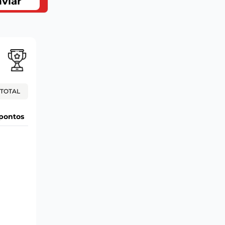
viar
TOTAL
pontos