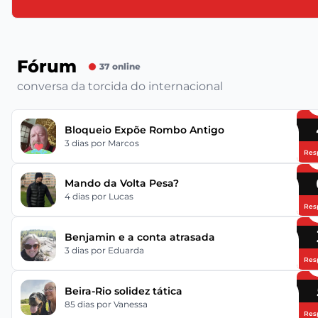
Fórum
37 online
conversa da torcida do internacional
Bloqueio Expõe Rombo Antigo
3 dias
por Marcos
Res
Mando da Volta Pesa?
4 dias
por Lucas
Res
Benjamin e a conta atrasada
3 dias
por Eduarda
Res
Beira-Rio solidez tática
85 dias
por Vanessa
Res