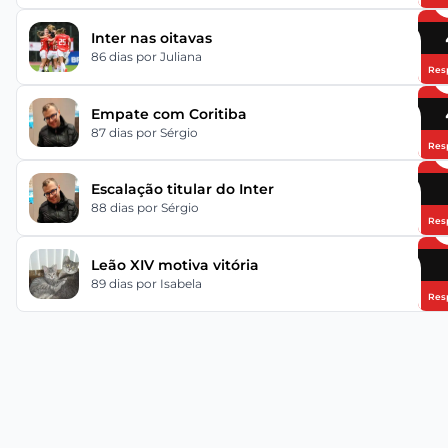
Inter nas oitavas
86 dias
por Juliana
Res
Empate com Coritiba
87 dias
por Sérgio
Res
Escalação titular do Inter
88 dias
por Sérgio
Res
Leão XIV motiva vitória
89 dias
por Isabela
Res