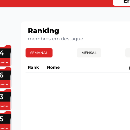
En
Ranking
membros em destaque
4
SEMANAL
MENSAL
postas
Rank
Nome
6
postas
3
postas
5
postas