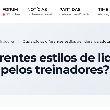
FÓRUM
NOTÍCIAS
PARTIDAS
TIME
37 online
do internacional
dados e classificação
elenco, 
einadores
Quais são os diferentes estilos de liderança adot
rentes estilos de 
pelos treinadores?