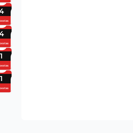
4
postas
4
postas
1
postas
1
postas