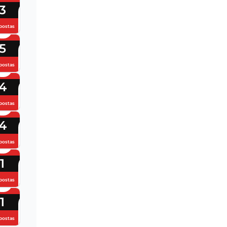
3
postas
5
postas
4
postas
4
postas
1
postas
1
postas