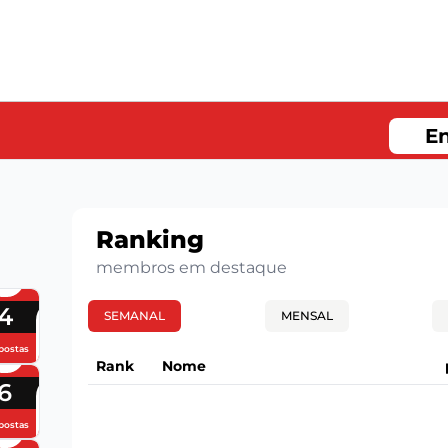
En
Ranking
membros em destaque
4
SEMANAL
MENSAL
postas
Rank
Nome
6
postas