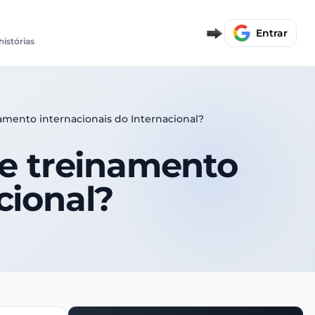
Entrar
histórias
namento internacionais do Internacional?
de treinamento
cional?