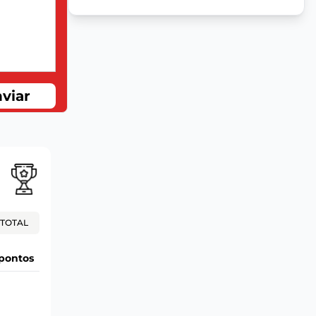
viar
TOTAL
pontos