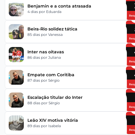
Benjamin e a conta atrasada
4 dias
por Eduarda
Res
Beira-Rio solidez tática
85 dias
por Vanessa
Res
Inter nas oitavas
86 dias
por Juliana
Res
Empate com Coritiba
87 dias
por Sérgio
Res
Escalação titular do Inter
88 dias
por Sérgio
Res
Leão XIV motiva vitória
89 dias
por Isabela
Res