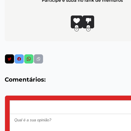
Participe e suba no rank de membros
0
0
Comentários: