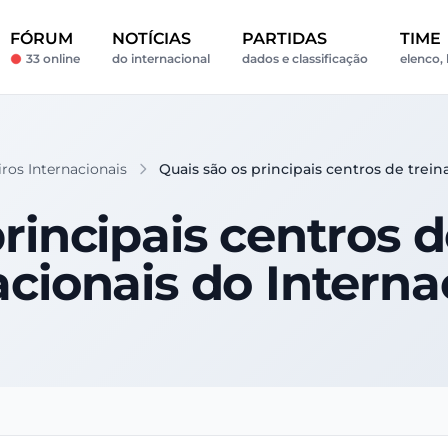
FÓRUM
NOTÍCIAS
PARTIDAS
TIME
33 online
do internacional
dados e classificação
elenco, 
eiros Internacionais
Quais são os principais centros de trei
principais centros 
acionais do Interna