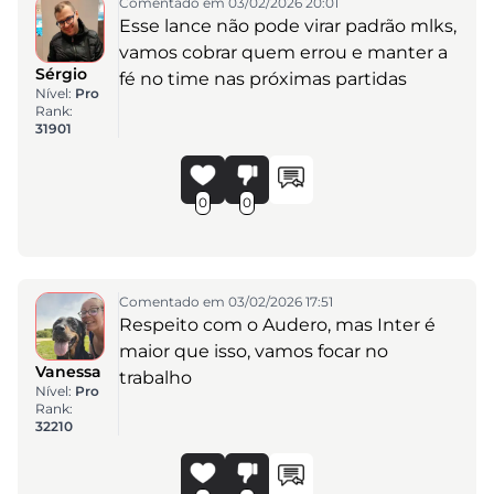
Comentado em 03/02/2026 20:01
Esse lance não pode virar padrão mlks,
vamos cobrar quem errou e manter a
Sérgio
fé no time nas próximas partidas
Nível:
Pro
Rank:
31901
0
0
Comentado em 03/02/2026 17:51
Respeito com o Audero, mas Inter é
maior que isso, vamos focar no
Vanessa
trabalho
Nível:
Pro
Rank:
32210