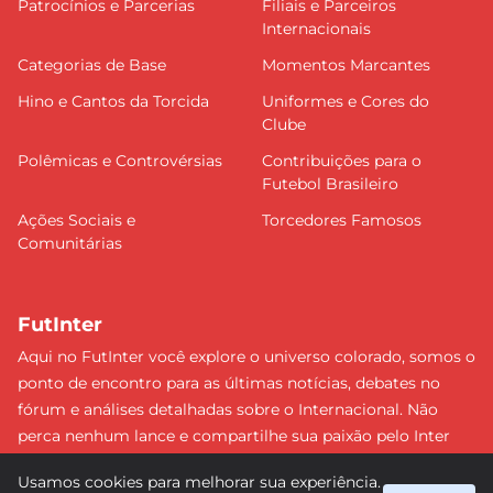
Patrocínios e Parcerias
Filiais e Parceiros
Internacionais
Categorias de Base
Momentos Marcantes
Hino e Cantos da Torcida
Uniformes e Cores do
Clube
Polêmicas e Controvérsias
Contribuições para o
Futebol Brasileiro
Ações Sociais e
Torcedores Famosos
Comunitárias
FutInter
Aqui no FutInter você explore o universo colorado, somos o
ponto de encontro para as últimas notícias, debates no
fórum e análises detalhadas sobre o Internacional. Não
perca nenhum lance e compartilhe sua paixão pelo Inter
com uma comunidade dedicada. Junte-se a nós e faça
Usamos cookies para melhorar sua experiência.
parte dessa jornada emocionante rumo às vitórias!