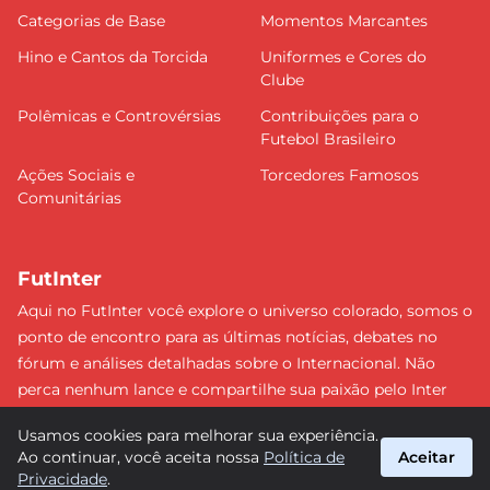
Categorias de Base
Momentos Marcantes
Hino e Cantos da Torcida
Uniformes e Cores do
Clube
Polêmicas e Controvérsias
Contribuições para o
Futebol Brasileiro
Ações Sociais e
Torcedores Famosos
Comunitárias
FutInter
Aqui no FutInter você explore o universo colorado, somos o
ponto de encontro para as últimas notícias, debates no
fórum e análises detalhadas sobre o Internacional. Não
perca nenhum lance e compartilhe sua paixão pelo Inter
com uma comunidade dedicada. Junte-se a nós e faça
Usamos cookies para melhorar sua experiência.
parte dessa jornada emocionante rumo às vitórias!
Ao continuar, você aceita nossa
Política de
Aceitar
#Internacional #FutInter
Privacidade
.