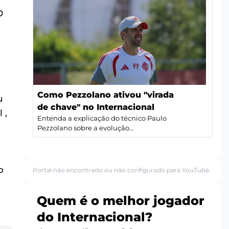
O
Como Pezzolano ativou "virada
u
de chave" no Internacional
 ,
Entenda a explicação do técnico Paulo
Pezzolano sobre a evolução...
o
Portal não encontrado ou não configurado para YouTube.
Quem é o melhor jogador
do Internacional?