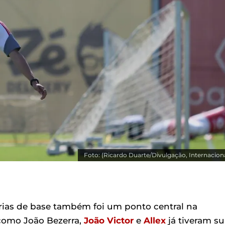
Foto: (Ricardo Duarte/Divulgação, Internaciona
orias de base também foi um ponto central na
como João Bezerra,
João Victor
e
Allex
já tiveram su