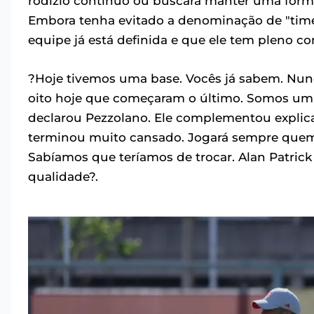
rodízio contínuo ou buscará manter uma forma
Embora tenha evitado a denominação de "time t
equipe já está definida e que ele tem pleno c
?Hoje tivemos uma base. Vocês já sabem. Nunca
oito hoje que começaram o último. Somos um 
declarou Pezzolano. Ele complementou explic
terminou muito cansado. Jogará sempre quem
Sabíamos que teríamos de trocar. Alan Patric
qualidade?.