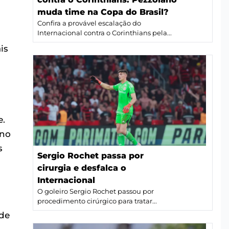
muda time na Copa do Brasil?
Confira a provável escalação do
Internacional contra o Corinthians pela...
is
e.
ano
s
Sergio Rochet passa por
cirurgia e desfalca o
Internacional
O goleiro Sergio Rochet passou por
procedimento cirúrgico para tratar...
 de