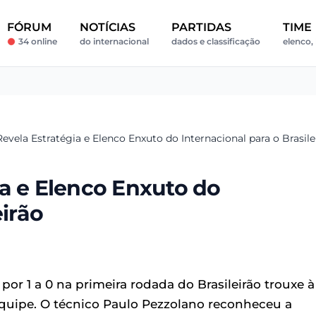
FÓRUM
NOTÍCIAS
PARTIDAS
TIME
34 online
do internacional
dados e classificação
elenco, 
evela Estratégia e Elenco Enxuto do Internacional para o Brasile
a e Elenco Enxuto do
eirão
por 1 a 0 na primeira rodada do Brasileirão trouxe à
equipe. O técnico Paulo Pezzolano reconheceu a