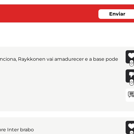
Enviar
unciona, Raykkonen vai amadurecer e a base pode
0
0
re Inter brabo
0