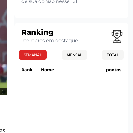
de sua opnião nesse 1x1
Ranking
membros em destaque
SEMANAL
MENSAL
TOTAL
Rank
Nome
pontos
l)
as