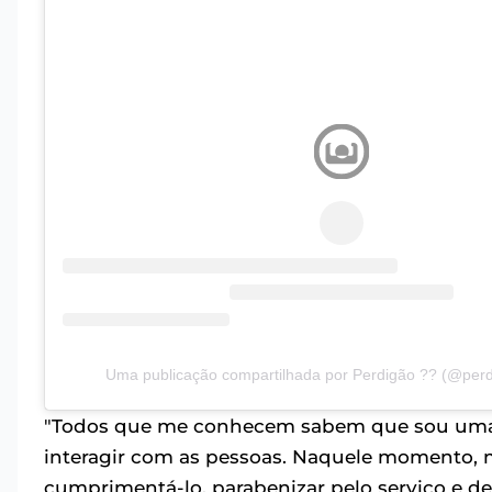
Uma publicação compartilhada por Perdigão ?? (@perdi
"Todos que me conhecem sabem que sou uma p
interagir com as pessoas. Naquele momento, 
cumprimentá-lo, parabenizar pelo serviço e de