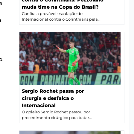
a
muda time na Copa do Brasil?
Confira a provável escalação do
a
Internacional contra o Corinthians pela...
o,
Sergio Rochet passa por
cirurgia e desfalca o
Internacional
O goleiro Sergio Rochet passou por
procedimento cirúrgico para tratar...