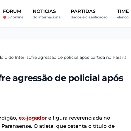
FÓRUM
NOTÍCIAS
PARTIDAS
TIME
37 online
do internacional
dados e classificação
elenco, 
dolo do Inter, sofre agressão de policial após partida no Paraná
fre agressão de policial após
rdigão,
ex-jogador
e figura reverenciada no
aranaense. O atleta, que ostenta o título de