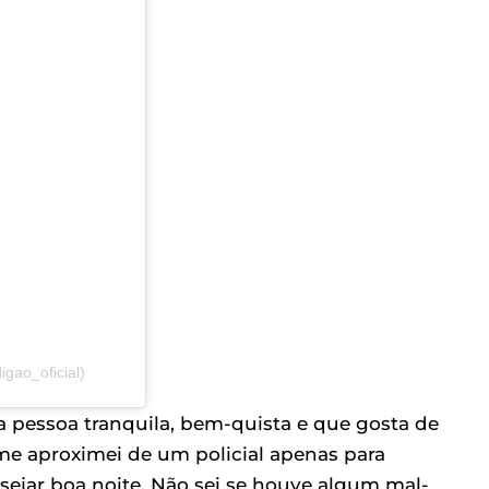
gao_oficial)
essoa tranquila, bem-quista e que gosta de
me aproximei de um policial apenas para
sejar boa noite. Não sei se houve algum mal-