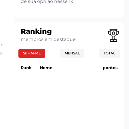
de sua opnião nesse 1x1
Ranking
membros em destaque
e,
o
SEMANAL
MENSAL
TOTAL
Rank
Nome
pontos