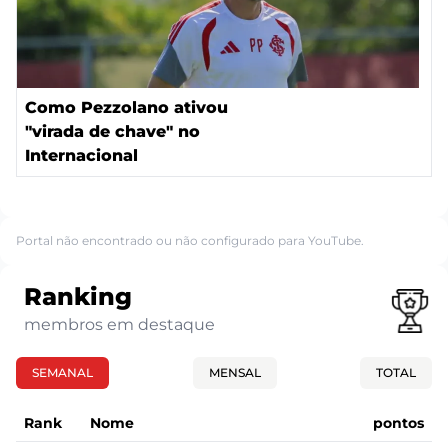
Como Pezzolano ativou
"virada de chave" no
Internacional
Portal não encontrado ou não configurado para YouTube.
Ranking
membros em destaque
SEMANAL
MENSAL
TOTAL
Rank
Nome
pontos