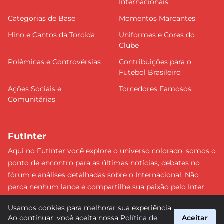
Internacionais
Categorias de Base
Momentos Marcantes
Hino e Cantos da Torcida
Uniformes e Cores do
Clube
Polêmicas e Controvérsias
Contribuições para o
Futebol Brasileiro
Ações Sociais e
Torcedores Famosos
Comunitárias
FutInter
Aqui no FutInter você explore o universo colorado, somos o
ponto de encontro para as últimas notícias, debates no
fórum e análises detalhadas sobre o Internacional. Não
perca nenhum lance e compartilhe sua paixão pelo Inter
com uma comunidade dedicada. Junte-se a nós e faça
Usamos cookies para melhorar sua experiência.
parte dessa jornada emocionante rumo às vitórias!
Ao continuar, você aceita nossa
Política de
Aceitar
#Internacional #FutInter