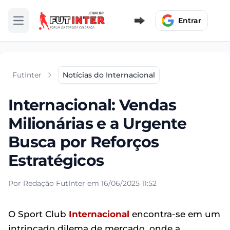
Entrar
Abrir menu
FutInter
Notícias do Internacional
Internacional: Vendas
Milionárias e a Urgente
Busca por Reforços
Estratégicos
Por Redação FutInter em 16/06/2025 11:52
O Sport Club
Internacional
encontra-se em um
intrincado dilema de mercado, onde a