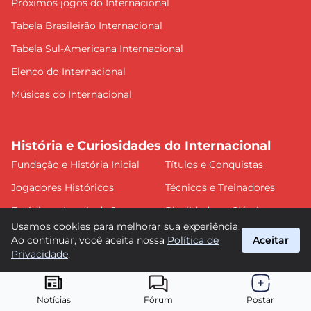
Próximos jogos do Internacional
Tabela Brasileirão Internacional
Tabela Sul-Americana Internacional
Elenco do Internacional
Músicas do Internacional
História e Curiosidades do Internacional
Fundação e História Inicial
Títulos e Conquistas
Jogadores Históricos
Técnicos e Treinadores
Estádios e Locais de Jogos
Rivalidades e Clássicos
Usamos cookies para melhorar sua experiência.
Partidas Históricas
Mascotes e Símbolos
Ao continuar, você aceita nossa
Política de
Aceitar
Privacidade
.
Curiosidades e Tradições
Estatísticas e Recordes
Patrocínios e Parcerias
Filiais e Parceiros
Internacionais
Notícias
Fórum
Postar