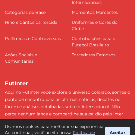
Internacionais
Categorias de Base
Momentos Marcantes
Hino e Cantos da Torcida
Uniformes e Cores do
Clube
Polêmicas e Controvérsias
Contribuições para o
Futebol Brasileiro
Ações Sociais e
Torcedores Famosos
Comunitárias
FutInter
Aqui no FutInter você explore o universo colorado, somos o
ponto de encontro para as últimas notícias, debates no
fórum e análises detalhadas sobre o Internacional. Não
perca nenhum lance e compartilhe sua paixão pelo Inter
com uma comunidade dedicada. Junte-se a nós e faça
Usamos cookies para melhorar sua experiência.
parte dessa jornada emocionante rumo às vitórias!
Ao continuar, você aceita nossa
Política de
Aceitar