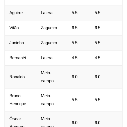
Aguirre
Lateral
5.5
5.5
Vitão
Zagueiro
6.5
6.5
Juninho
Zagueiro
5.5
5.5
Bernabéi
Lateral
4.5
4.5
Meio-
Ronaldo
6.0
6.0
campo
Bruno
Meio-
5.5
5.5
Henrique
campo
Óscar
Meio-
6.0
6.0
Romero
campo