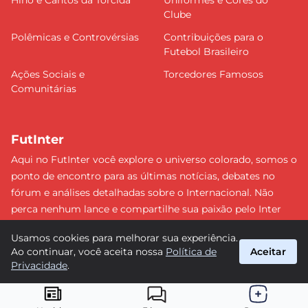
Clube
Polêmicas e Controvérsias
Contribuições para o
Futebol Brasileiro
Ações Sociais e
Torcedores Famosos
Comunitárias
FutInter
Aqui no FutInter você explore o universo colorado, somos o
ponto de encontro para as últimas notícias, debates no
fórum e análises detalhadas sobre o Internacional. Não
perca nenhum lance e compartilhe sua paixão pelo Inter
com uma comunidade dedicada. Junte-se a nós e faça
Usamos cookies para melhorar sua experiência.
parte dessa jornada emocionante rumo às vitórias!
Ao continuar, você aceita nossa
Política de
Aceitar
#Internacional #FutInter
Privacidade
.
suporte@futinter.com.br
© 2026 FutInter. Todos os direitos reservados.