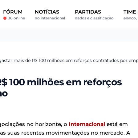
FÓRUM
NOTÍCIAS
PARTIDAS
TIME
36 online
do internacional
dados e classificação
elenco, 
 gastar mais de R$ 100 milhões em reforços contratados por em
R$ 100 milhões em reforços
mo
gociações no horizonte, o
Internacional
está em
 das suas recentes movimentações no mercado. A