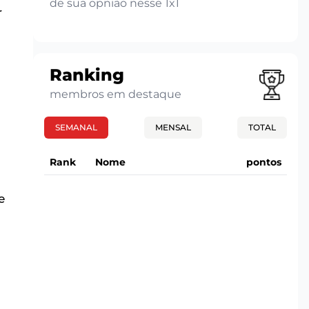
de sua opnião nesse 1x1
r
Ranking
membros em destaque
SEMANAL
MENSAL
TOTAL
Rank
Nome
pontos
e