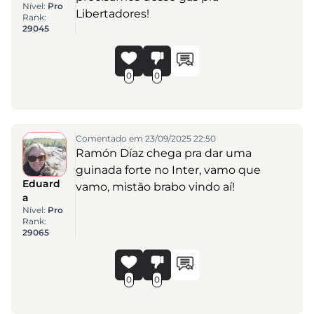
Nível:
Pro
Libertadores!
Rank:
29045
0
0
Comentado em 23/09/2025 22:50
Ramón Díaz chega pra dar uma
guinada forte no Inter, vamo que
Eduard
vamo, mistão brabo vindo aí!
a
Nível:
Pro
Rank:
29065
0
0