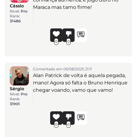
Cássio
Maraca mas tamo firme!
Nível:
Pro
Rank:
31486
0
0
Comentado em 05/08/2025 21:11
Alan Patrick de volta é aquela pegada,
mano! Agora só falta o Bruno Henrique
Sérgio
chegar voando, vamo que vamo!
Nível:
Pro
Rank:
31901
0
0