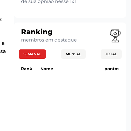
de sua opnião nesse 1x1
ma
Ranking
membros em destaque
 a
osa
SEMANAL
MENSAL
TOTAL
Rank
Nome
pontos