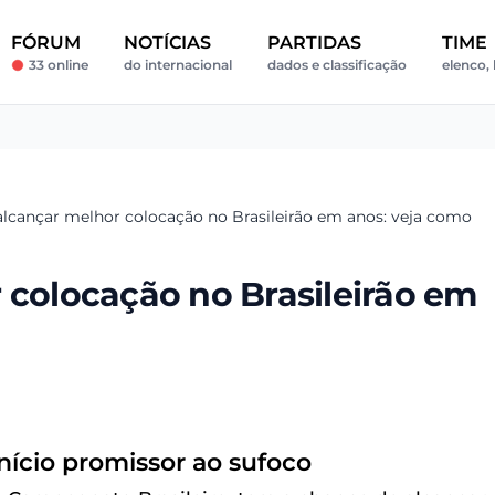
FÓRUM
NOTÍCIAS
PARTIDAS
TIME
33 online
do internacional
dados e classificação
elenco, 
alcançar melhor colocação no Brasileirão em anos: veja como
 colocação no Brasileirão em
início promissor ao sufoco