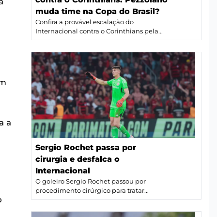
a
muda time na Copa do Brasil?
Confira a provável escalação do
Internacional contra o Corinthians pela...
um
a a
Sergio Rochet passa por
cirurgia e desfalca o
Internacional
O goleiro Sergio Rochet passou por
procedimento cirúrgico para tratar...
o