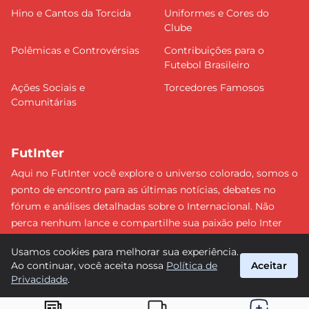
Hino e Cantos da Torcida
Uniformes e Cores do
Clube
Polêmicas e Controvérsias
Contribuições para o
Futebol Brasileiro
Ações Sociais e
Torcedores Famosos
Comunitárias
FutInter
Aqui no FutInter você explore o universo colorado, somos o
ponto de encontro para as últimas notícias, debates no
fórum e análises detalhadas sobre o Internacional. Não
perca nenhum lance e compartilhe sua paixão pelo Inter
com uma comunidade dedicada. Junte-se a nós e faça
Usamos cookies para melhorar sua experiência.
parte dessa jornada emocionante rumo às vitórias!
Ao continuar, você aceita nossa
Política de
Aceitar
#Internacional #FutInter
Privacidade
.
suporte@futinter.com.br