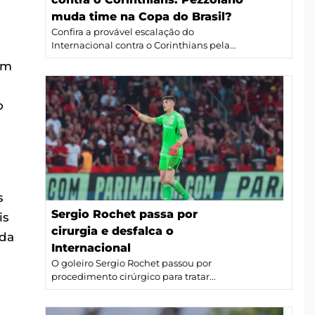
muda time na Copa do Brasil?
Confira a provável escalação do
Internacional contra o Corinthians pela...
um
o
s
Sergio Rochet passa por
is
cirurgia e desfalca o
ida
Internacional
O goleiro Sergio Rochet passou por
procedimento cirúrgico para tratar...