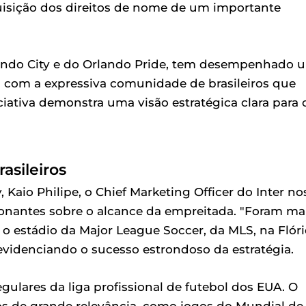
uisição dos direitos de nome de um importante
rlando City e do Orlando Pride, tem desempenhado 
 com a expressiva comunidade de brasileiros que
niciativa demonstra uma visão estratégica clara para 
asileiros
io Philipe, o Chief Marketing Officer do Inter no
onantes sobre o alcance da empreitada. "Foram ma
 o estádio da Major League Soccer, da MLS, na Flór
 evidenciando o sucesso estrondoso da estratégia.
egulares da liga profissional de futebol dos EUA. O
s de grande relevância, como jogos do Mundial de