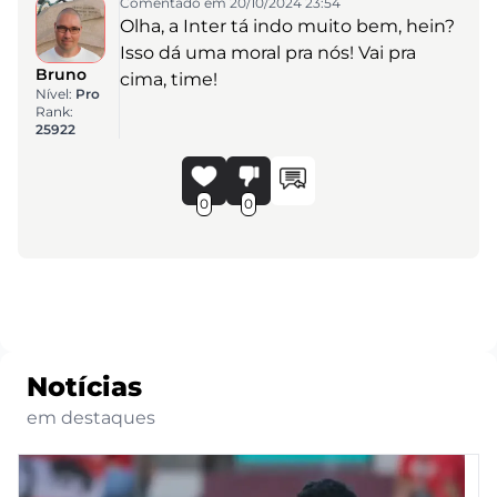
Comentado em 20/10/2024 23:54
Olha, a Inter tá indo muito bem, hein?
Isso dá uma moral pra nós! Vai pra
Bruno
cima, time!
Nível:
Pro
Rank:
25922
0
0
Notícias
em destaques