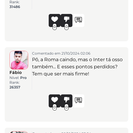
Rank:
31486
0
0
Comentado em 21/10/2024 02:06
Pô, a Roma caindo, mas o Inter tá osso
também... E esses pontos perdidos?
Fábio
Tem que ser mais firme!
Nível:
Pro
Rank:
26357
0
0