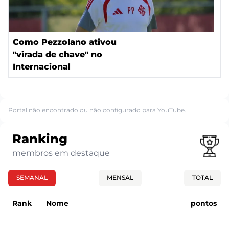
Como Pezzolano ativou
"virada de chave" no
Internacional
Portal não encontrado ou não configurado para YouTube.
Ranking
membros em destaque
SEMANAL
MENSAL
TOTAL
Rank
Nome
pontos