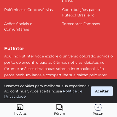
Clube
Polêmicas e Controvérsias
Contribuições para o
Futebol Brasileiro
Ações Sociais e
Torcedores Famosos
Comunitárias
FutInter
Aqui no FutInter você explore o universo colorado, somos o
ponto de encontro para as últimas notícias, debates no
fórum e análises detalhadas sobre o Internacional. Não
perca nenhum lance e compartilhe sua paixão pelo Inter
com uma comunidade dedicada. Junte-se a nós e faça
Usamos cookies para melhorar sua experiência.
parte dessa jornada emocionante rumo às vitórias!
Ao continuar, você aceita nossa
Política de
Aceitar
#Internacional #FutInter
Privacidade
.
suporte@futinter.com.br
© 2026 FutInter. Todos os direitos reservados.
Notícias
Fórum
Postar