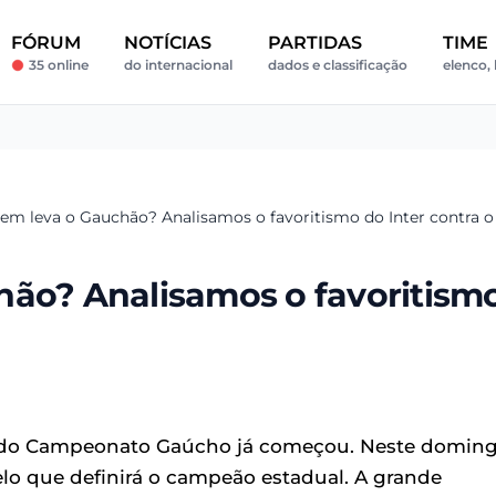
FÓRUM
NOTÍCIAS
PARTIDAS
TIME
35 online
do internacional
dados e classificação
elenco, 
uem leva o Gauchão? Analisamos o favoritismo do Inter contra 
hão? Analisamos o favoritism
o do Campeonato Gaúcho já começou. Neste doming
elo que definirá o campeão estadual. A grande