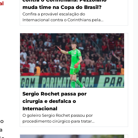
al
muda time na Copa do Brasil?
Confira a provável escalação do
Internacional contra o Corinthians pela...
Sergio Rochet passa por
cirurgia e desfalca o
Internacional
O goleiro Sergio Rochet passou por
 o
procedimento cirúrgico para tratar...
a