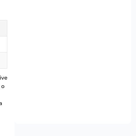
ive
 o
a