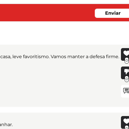
Enviar
asa, leve favoritismo. Vamos manter a defesa firme.
0
0
anhar.
0