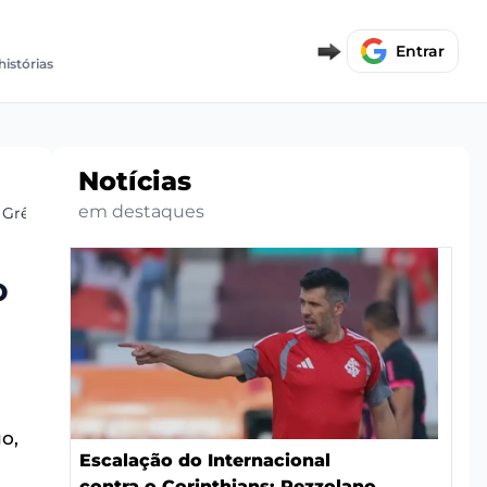
Entrar
histórias
Notícias
em destaques
o Grêmio
o
o,
Escalação do Internacional
contra o Corinthians: Pezzolano