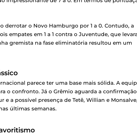
o impressionante de 7 a 0. Em termos de pontuaç
ao derrotar o Novo Hamburgo por 1 a 0. Contudo, a
 dois empates em 1 a 1 contra o Juventude, que leva
nha gremista na fase eliminatória resultou em um
ássico
rnacional parece ter uma base mais sólida. A equi
ra o confronto. Já o Grêmio aguarda a confirmação
r e a possível presença de Tetê, Willian e Monsalve
 nas últimas semanas.
Favoritismo