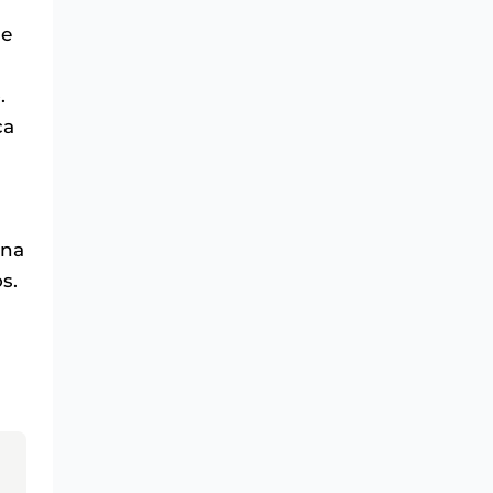
se
.
ça
 na
s.