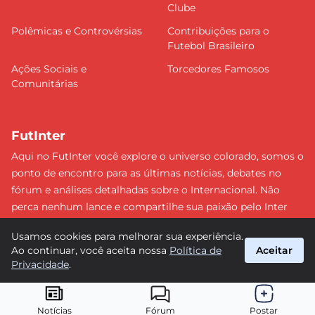
Clube
Polêmicas e Controvérsias
Contribuições para o
Futebol Brasileiro
Ações Sociais e
Torcedores Famosos
Comunitárias
FutInter
Aqui no FutInter você explore o universo colorado, somos o
ponto de encontro para as últimas notícias, debates no
fórum e análises detalhadas sobre o Internacional. Não
perca nenhum lance e compartilhe sua paixão pelo Inter
com uma comunidade dedicada. Junte-se a nós e faça
Usamos cookies para melhorar sua experiência.
parte dessa jornada emocionante rumo às vitórias!
Ao continuar, você aceita nossa
Política de
Aceitar
#Internacional #FutInter
Privacidade
.
suporte@futinter.com.br
© 2026 FutInter. Todos os direitos reservados.
Notícias
Fórum
Postar