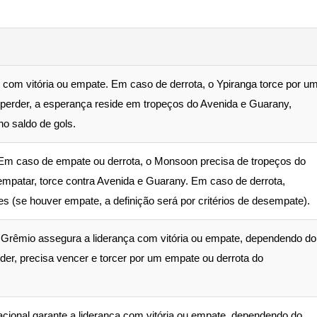
com vitória ou empate. Em caso de derrota, o Ypiranga torce por u
erder, a esperança reside em tropeços do Avenida e Guarany,
o saldo de gols.
. Em caso de empate ou derrota, o Monsoon precisa de tropeços do
mpatar, torce contra Avenida e Guarany. Em caso de derrota,
(se houver empate, a definição será por critérios de desempate).
 Grêmio assegura a liderança com vitória ou empate, dependendo do
íder, precisa vencer e torcer por um empate ou derrota do
acional garante a liderança com vitória ou empate, dependendo do