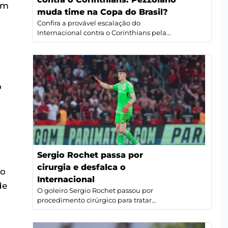
am
muda time na Copa do Brasil?
Confira a provável escalação do
Internacional contra o Corinthians pela...
o
Sergio Rochet passa por
cirurgia e desfalca o
do
Internacional
de
O goleiro Sergio Rochet passou por
procedimento cirúrgico para tratar...