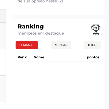
de sua opnião nesse 1x1
Ranking
m
membros em destaque
SEMANAL
MENSAL
TOTAL
Rank
Nome
pontos