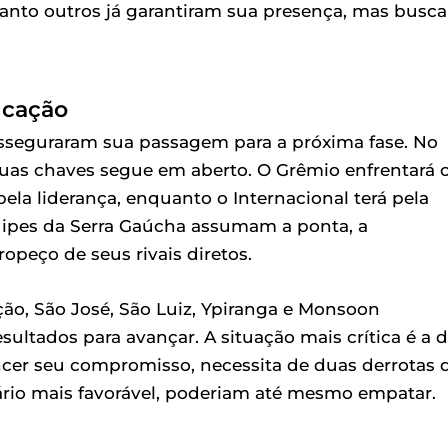
uanto outros já garantiram sua presença, mas busc
ficação
sseguraram sua passagem para a próxima fase. No
suas chaves segue em aberto. O Grêmio enfrentará 
la liderança, enquanto o Internacional terá pela
quipes da Serra Gaúcha assumam a ponta, a
opeço de seus rivais diretos.
ção, São José, São Luiz, Ypiranga e Monsoon
ltados para avançar. A situação mais crítica é a 
encer seu compromisso, necessita de duas derrotas 
o mais favorável, poderiam até mesmo empatar.