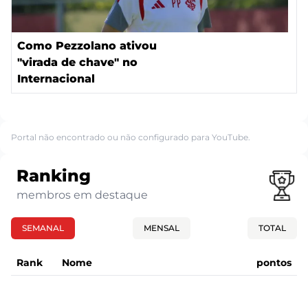
Como Pezzolano ativou
"virada de chave" no
Internacional
Portal não encontrado ou não configurado para YouTube.
Ranking
membros em destaque
SEMANAL
MENSAL
TOTAL
Rank
Nome
pontos