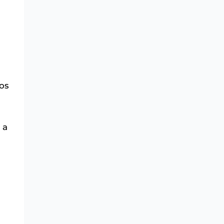
os
 a